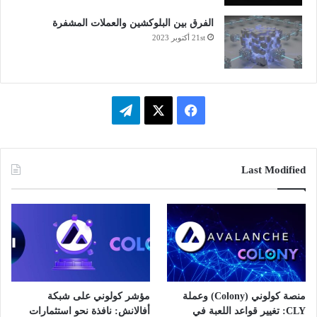
الفرق بين البلوكشين والعملات المشفرة
21st أكتوبر 2023
فيسبوك
‫X
تيلقرام
Last Modified
منصة كولوني (Colony) وعملة
مؤشر كولوني على شبكة
CLY: تغيير قواعد اللعبة في
أفالانش: نافذة نحو استثمارات