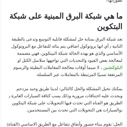
تطوراتها؟
ما هي شبكة البرق المبنية على شبكة
البتكوين
تعد شبكة البرق بمثابة حل لمشكلة قابلية التوسع وتدعى بالطبقة
الثانية ٫ أي انها بروتوكول اضافي يتم بنائه للتفاعل مع البروتوكول
الأساسي والذي هو بهذه الحالة شبكة البيتكوين. فهي مصممة
لمعالجة بعض القيود والتحديات التي تواجهها سلاسل الكتل او
البلوكتشين
، لا سيما أوقات معالجة المعاملات البطيئة والرسوم
المرتفعة نسبيًا المرتبطة بالمعاملات عبر السلسلة.
يمكنك تخيل المشكلة والحل كالتالي: لدينا طريق وحيد مزدحم
ويحدث عليه اختناقات مرورية وذلك بسب كثافة السيارات العابرة ٫
الطريق هو القناة التي تحدث فيها التحويلات على شبكة البتكوين
٫والسيارات هي التحويلات التي تحدث بين المستخدمين.
الحل: نقوم ببناء جسور وأنفاق تتفاعل مع الطريق الاساسي (القناة)