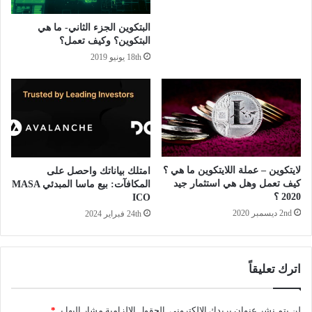
البتكوين الجزء الثاني- ما هي
البتكوين؟ وكيف تعمل؟
18th يونيو 2019
لايتكوين – عملة اللايتكوين ما هي ؟
امتلك بياناتك واحصل على
كيف تعمل وهل هي استثمار جيد
المكافآت: بيع ماسا المبدئي MASA
2020 ؟
ICO
2nd ديسمبر 2020
24th فبراير 2024
اترك تعليقاً
لن يتم نشر عنوان بريدك الإلكتروني.
الحقول الإلزامية مشار إليها بـ
*