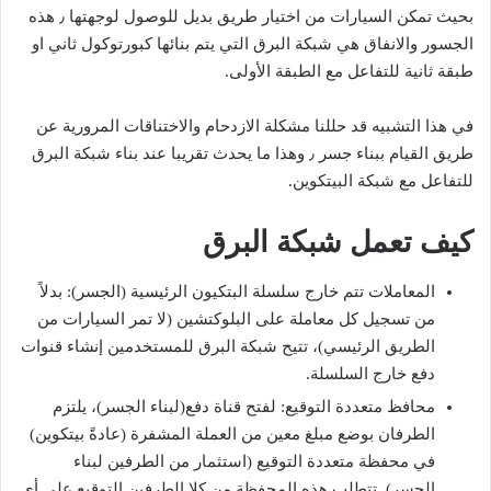
بحيث تمكن السيارات من اختيار طريق بديل للوصول لوجهتها ٫ هذه
الجسور والانفاق هي شبكة البرق التي يتم بنائها كبورتوكول ثاني او
طبقة ثانية للتفاعل مع الطبقة الأولى.
في هذا التشبيه قد حللنا مشكلة الازدحام والاختناقات المرورية عن
طريق القيام ببناء جسر ٫ وهذا ما يحدث تقريبا عند بناء شبكة البرق
للتفاعل مع شبكة البيتكوين.
كيف تعمل شبكة البرق
المعاملات تتم خارج سلسلة البتكيون الرئيسية (الجسر): بدلاً
من تسجيل كل معاملة على البلوكتشين (لا تمر السيارات من
الطريق الرئيسي)، تتيح شبكة البرق للمستخدمين إنشاء قنوات
دفع خارج السلسلة.
محافظ متعددة التوقيع: لفتح قناة دفع(لبناء الجسر)، يلتزم
الطرفان بوضع مبلغ معين من العملة المشفرة (عادةً بيتكوين)
في محفظة متعددة التوقيع (استثمار من الطرفين لبناء
الجسر). تتطلب هذه المحفظة من كلا الطرفين التوقيع على أي