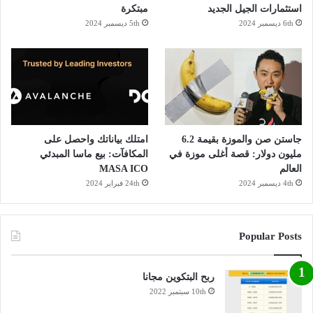
استثمارات الجيل الجديد
مبتكرة
6th ديسمبر 2024
5th ديسمبر 2024
جاستن صن والموزة بقيمة 6.2
امتلك بياناتك واحصل على
مليون دولار: قصة أغلى موزة في
المكافآت: بيع ماسا المبدئي
العالم
MASA ICO
4th ديسمبر 2024
24th فبراير 2024
Popular Posts
ربح البتكوين مجانا
10th سبتمبر 2022