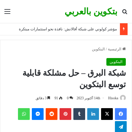
بتكوين بالعربي
بحث عن
الق
مؤشر كولوني على شبكة أفالانش: نافذة نحو استثمارات مبتكرة
الرئيسية
/
البتكوين
البتكوين
شبكة البرق – حل مشلكة قابلية
توسع البتكوين
Hisoka
14th أكتوبر 2023
0
91
3 دقائق
فيسبوك
‫X
لينكدإن
بينتيريست
ماسنجر
واتساب
تيلقرام