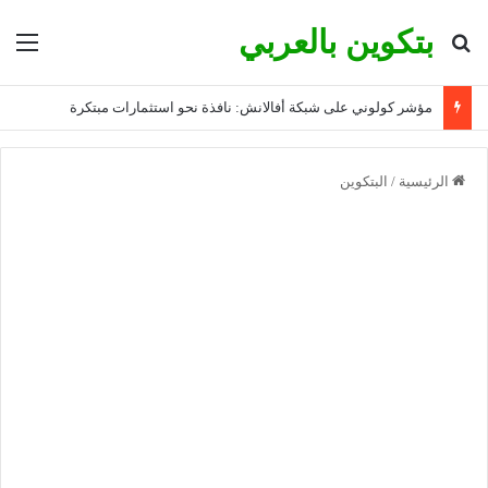
بتكوين بالعربي
بحث عن
الق
مؤشر كولوني على شبكة أفالانش: نافذة نحو استثمارات مبتكرة
الرئيسية
/
البتكوين