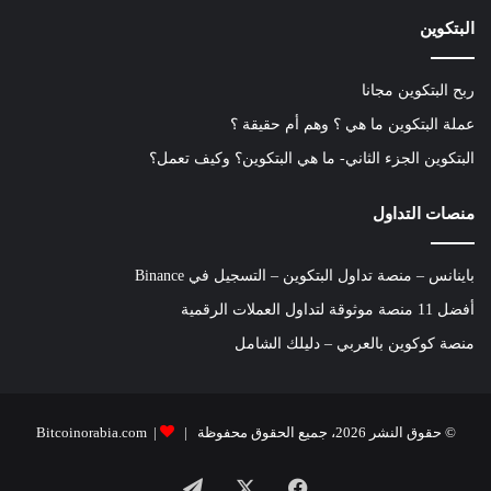
البتكوين
ربح البتكوين مجانا
عملة البتكوين ما هي ؟ وهم أم حقيقة ؟
البتكوين الجزء الثاني- ما هي البتكوين؟ وكيف تعمل؟
منصات التداول
باينانس – منصة تداول البتكوين – التسجيل في Binance
أفضل 11 منصة موثوقة لتداول العملات الرقمية
منصة كوكوين بالعربي – دليلك الشامل
© حقوق النشر 2026، جميع الحقوق محفوظة |
|
Bitcoinorabia.com
فيسبوك
‫X
تيلقرام