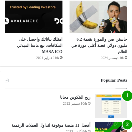
جاستن صن والموزة بقيمة 6.2
امتلك بياناتك واحصل على
مليون دولار: قصة أغلى موزة في
المكافآت: بيع ماسا المبدئي
العالم
MASA ICO
4th ديسمبر 2024
24th فبراير 2024
Popular Posts
ربح البتكوين مجانا
10th سبتمبر 2022
أفضل 11 منصة موثوقة لتداول العملات الرقمية
8th أكتوبر 2023