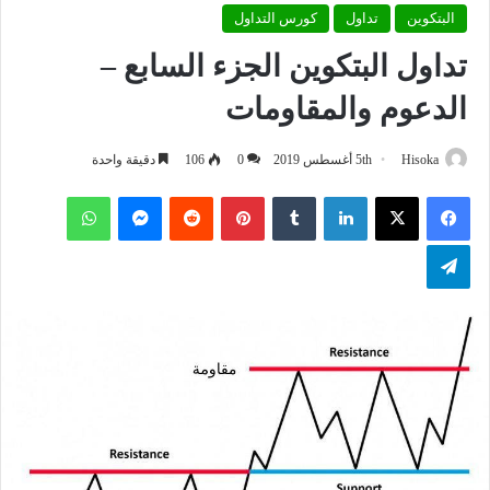
البتكوين
تداول
كورس التداول
تداول البتكوين الجزء السابع –
الدعوم والمقاومات
Hisoka
5th أغسطس 2019
0
106
دقيقة واحدة
فيسبوك
‫X
لينكدإن
بينتيريست
ماسنجر
واتساب
تيلقرام