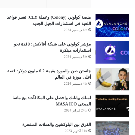
منصة كولوني (Colony) وعملة CLY: تغيير قواعد
اللعبة في استثمارات الجيل الجديد
6th ديسمبر 2024
مؤشر كولوني على شبكة أفالانش: نافذة نحو
استثمارات مبتكرة
5th ديسمبر 2024
جاستن صن والموزة بقيمة 6.2 مليون دولار: قصة
أغلى موزة في العالم
4th ديسمبر 2024
امتلك بياناتك واحصل على المكافآت: بيع ماسا
المبدئي MASA ICO
24th فبراير 2024
الفرق بين البلوكشين والعملات المشفرة
21st أكتوبر 2023