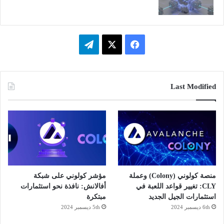
فيسبوك
‫X
تيلقرام
Last Modified
منصة كولوني (Colony) وعملة
مؤشر كولوني على شبكة
CLY: تغيير قواعد اللعبة في
أفالانش: نافذة نحو استثمارات
استثمارات الجيل الجديد
مبتكرة
6th ديسمبر 2024
5th ديسمبر 2024