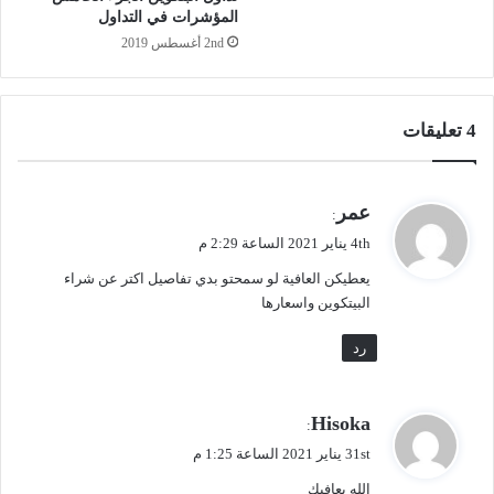
المؤشرات في التداول
2nd أغسطس 2019
‫4 تعليقات
ي
عمر
:
ق
4th يناير 2021 الساعة 2:29 م
و
يعطيكن العافية لو سمحتو بدي تفاصيل اكتر عن شراء
ل
البيتكوين واسعارها
رد
ي
Hisoka
:
ق
31st يناير 2021 الساعة 1:25 م
و
الله يعافيك