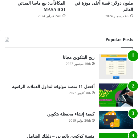
مليون دولار: قصة أغلى موزة في
المكافآت: بيع ماسا المبدئي
العالم
MASA ICO
4th ديسمبر 2024
24th فبراير 2024
Popular Posts
ربح البتكوين مجانا
10th سبتمبر 2022
أفضل 11 منصة موثوقة لتداول العملات الرقمية
8th أكتوبر 2023
كيفية إنشاء محفظة بتكوين
26th يوليو 2019
منصة كوكوين بالعربي – دليلك الشامل