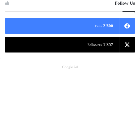
Follow Us
2٬600
Fans
1٬357
Followers
Google Ad