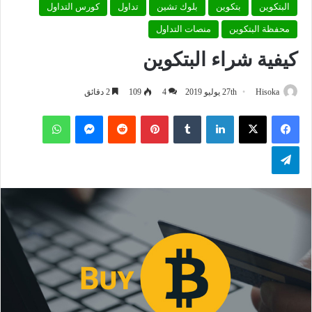
البتكوين
بتكوين
بلوك تشين
تداول
كورس التداول
محفظة البتكوين
منصات التداول
كيفية شراء البتكوين
Hisoka
27th يوليو 2019
4
109
2 دقائق
فيسبوك
‫X
لينكدإن
بينتيريست
ماسنجر
واتساب
تيلقرام