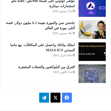
مؤشر كولوني على شبكة أفالانش: نافذة نحو
استثمارات مبتكرة
5th ديسمبر 2024
جاستن صن والموزة بقيمة 6.2 مليون دولار: قصة
أغلى موزة في العالم
4th ديسمبر 2024
امتلك بياناتك واحصل على المكافآت: بيع ماسا
المبدئي MASA ICO
24th فبراير 2024
الفرق بين البلوكشين والعملات المشفرة
21st أكتوبر 2023
فيسبوك
‫X
تيلقرام