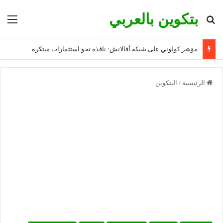
بتكوين بالعربي
بحث عن
الق
مؤشر كولوني على شبكة أفالانش: نافذة نحو استثمارات مبتكرة
الرئيسية
/
البتكوين