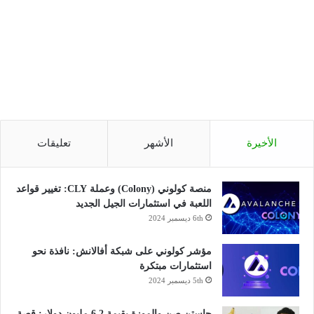
الأخيرة
الأشهر
تعليقات
منصة كولوني (Colony) وعملة CLY: تغيير قواعد
اللعبة في استثمارات الجيل الجديد
6th ديسمبر 2024
مؤشر كولوني على شبكة أفالانش: نافذة نحو
استثمارات مبتكرة
5th ديسمبر 2024
جاستن صن والموزة بقيمة 6.2 مليون دولار: قصة