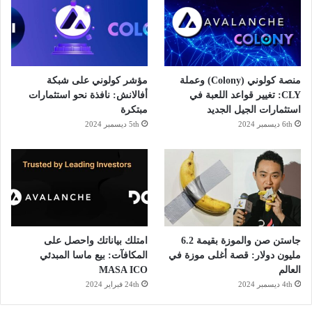
و
ر
ك
ا
م
منصة كولوني (Colony) وعملة
مؤشر كولوني على شبكة
CLY: تغيير قواعد اللعبة في
أفالانش: نافذة نحو استثمارات
استثمارات الجيل الجديد
مبتكرة
6th ديسمبر 2024
5th ديسمبر 2024
جاستن صن والموزة بقيمة 6.2
امتلك بياناتك واحصل على
مليون دولار: قصة أغلى موزة في
المكافآت: بيع ماسا المبدئي
العالم
MASA ICO
4th ديسمبر 2024
24th فبراير 2024