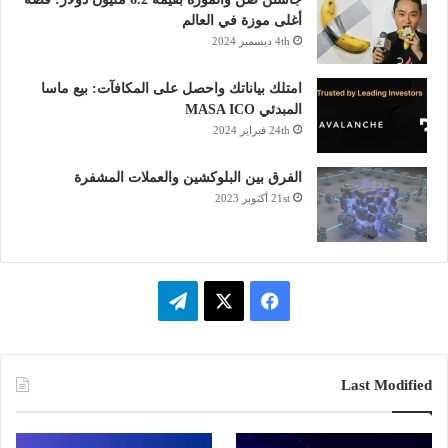
أغلى موزة في العالم
4th ديسمبر 2024
امتلك بياناتك واحصل على المكافآت: بيع ماسا
المبدئي MASA ICO
24th فبراير 2024
الفرق بين البلوكشين والعملات المشفرة
21st أكتوبر 2023
ف
ت
ي
X
ي
س
ل
Last Modified
ب
ق