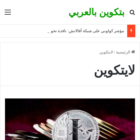
بتكوين بالعربي
بحث عن
الق
مؤشر كولوني على شبكة أفالانش: نافذة نحو استثمارات مبتكرة
الرئيسية
/
لايتكوين
لايتكوين