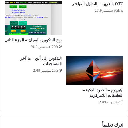
OTC بالعربية – التداول المباشر
30th سبتمبر 2019
ربح البتكوين بالمجان – الجزء الثاني
29th أغسطس 2019
البتكوين إلى أين – ما آخر
المستجدات
29th سبتمبر 2019
ايثيريوم – العقود الذكية –
التطبيقات اللامركزية
21st يونيو 2019
اترك تعليقاً