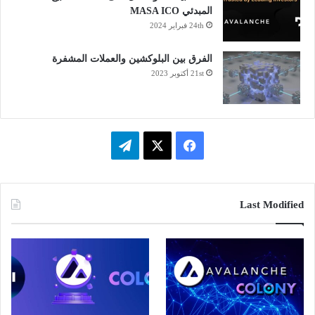
المبدئي MASA ICO
24th فبراير 2024
الفرق بين البلوكشين والعملات المشفرة
21st أكتوبر 2023
فيسبوك
‫X
تيلقرام
Last Modified