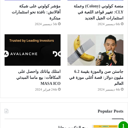
منصة كولوني (Colony) وعملة
مؤشر كولوني على شبكة
CLY: تغيير قواعد اللعبة في
أفالانش: نافذة نحو استثمارات
استثمارات الجيل الجديد
مبتكرة
6th ديسمبر 2024
5th ديسمبر 2024
جاستن صن والموزة بقيمة 6.2
امتلك بياناتك واحصل على
مليون دولار: قصة أغلى موزة في
المكافآت: بيع ماسا المبدئي
العالم
MASA ICO
4th ديسمبر 2024
24th فبراير 2024
Popular Posts
ربح البتكوين مجانا