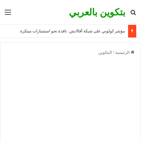
بتكوين بالعربي
بحث عن
الق
مؤشر كولوني على شبكة أفالانش: نافذة نحو استثمارات مبتكرة
الرئيسية
/
البتكوين