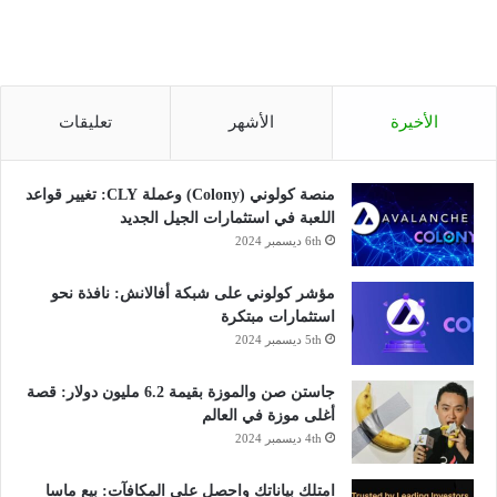
الأخيرة
الأشهر
تعليقات
منصة كولوني (Colony) وعملة CLY: تغيير قواعد
اللعبة في استثمارات الجيل الجديد
6th ديسمبر 2024
مؤشر كولوني على شبكة أفالانش: نافذة نحو
استثمارات مبتكرة
5th ديسمبر 2024
جاستن صن والموزة بقيمة 6.2 مليون دولار: قصة
أغلى موزة في العالم
4th ديسمبر 2024
امتلك بياناتك واحصل على المكافآت: بيع ماسا