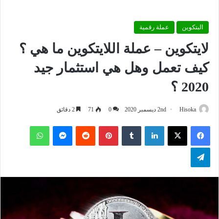
البتكوين
عملة رقمية
لايتكوين – عملة اللايتكوين ما هي ؟
كيف تعمل وهل هي استثمار جيد
2020 ؟
Hisoka
2nd ديسمبر 2020
0
71
2 دقائق
فيسبوك
‫X
لينكدإن
بينتيريست
ماسنجر
واتساب
تيلقرام