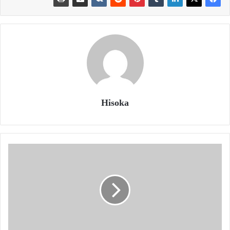
Hisoka
إثبات
العمل
-
Proof
Of
Work
-
بالعربية