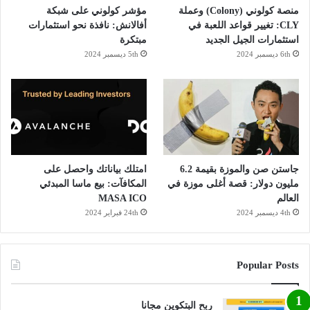
منصة كولوني (Colony) وعملة
مؤشر كولوني على شبكة
CLY: تغيير قواعد اللعبة في
أفالانش: نافذة نحو استثمارات
استثمارات الجيل الجديد
مبتكرة
6th ديسمبر 2024
5th ديسمبر 2024
جاستن صن والموزة بقيمة 6.2
امتلك بياناتك واحصل على
مليون دولار: قصة أغلى موزة في
المكافآت: بيع ماسا المبدئي
العالم
MASA ICO
4th ديسمبر 2024
24th فبراير 2024
Popular Posts
ربح البتكوين مجانا