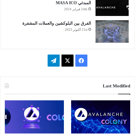
المبدئي MASA ICO
24th فبراير 2024
الفرق بين البلوكشين والعملات المشفرة
21st أكتوبر 2023
فيسبوك
‫X
تيلقرام
Last Modified