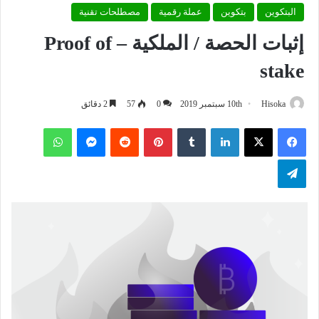
البتكوين
بتكوين
عملة رقمية
مصطلحات تقنية
إثبات الحصة / الملكية – Proof of
stake
Hisoka
10th سبتمبر 2019
0
57
2 دقائق
فيسبوك
‫X
لينكدإن
بينتيريست
ماسنجر
واتساب
تيلقرام