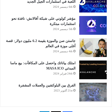
اللعبة في استثمارات الجيل الجديد
6th ديسمبر 2024
مؤشر كولوني على شبكة أفالانش: نافذة نحو
استثمارات مبتكرة
5th ديسمبر 2024
جاستن صن والموزة بقيمة 6.2 مليون دولار: قصة
أغلى موزة في العالم
4th ديسمبر 2024
امتلك بياناتك واحصل على المكافآت: بيع ماسا
المبدئي MASA ICO
24th فبراير 2024
الفرق بين البلوكشين والعملات المشفرة
21st أكتوبر 2023