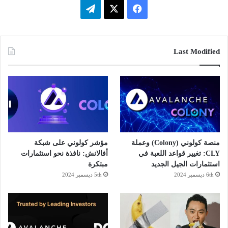
فيسبوك
‫X
تيلقرام
Last Modified
منصة كولوني (Colony) وعملة
مؤشر كولوني على شبكة
CLY: تغيير قواعد اللعبة في
أفالانش: نافذة نحو استثمارات
استثمارات الجيل الجديد
مبتكرة
6th ديسمبر 2024
5th ديسمبر 2024