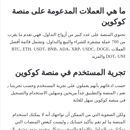
ما هي العملات المدعومة على منصة
كوكوين
تحتوي المنصة على عدد كبير من أزواج التداول، فهي تقدم ما يقرب
من 700 عملة مشفرة للشراء والبيع والتداول، وتشمل قائمة أفضل
العملات BTC، ETH، USDT، BNB، ADA، XRP، USDC، DOGE،
DOT، UNI والمزيد
تجرية المستخدم في منصة كوكوين
حسب ادعائهم بأنهم يعملون على تجرية المستخدم وحسب تجربتنا ٫
نعم ٫ المنصة والتطبيق جداً مريحين وسهلين الاستخدام والتسجيل
في منصة كوكوين سهل للغاية
ولكن الصعوبة التي من الممكن أن تواجهك أنه لا يمكنك استخدام
المنصة ما لم تقم بتأكيد حسابك ٫ وليست كبعض المنصات التي
تمكنك من التداول والايداع والسحب بشكل محدود بدون توثيق. لا ٫