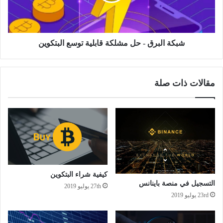
قابلية
توسع
البتكوين
شبكة البرق - حل مشلكة قابلية توسع البتكوين
مقالات ذات صلة
كيفية شراء البتكوين
التسجيل في منصة باينانس
27th يوليو 2019
23rd يوليو 2019