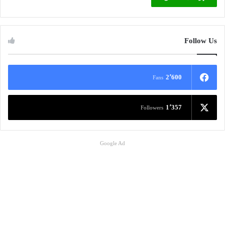
Follow Us
2٬600
Fans
1٬357
Followers
Google Ad