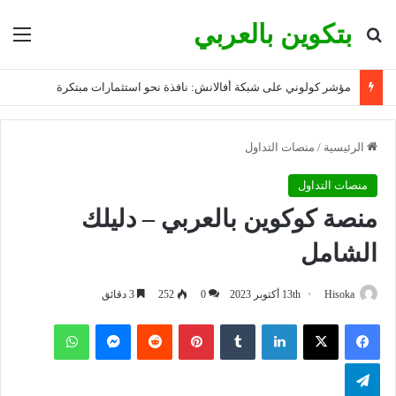
بتكوين بالعربي
بحث عن
الق
مؤشر كولوني على شبكة أفالانش: نافذة نحو استثمارات مبتكرة
الرئيسية
/
منصات التداول
منصات التداول
منصة كوكوين بالعربي – دليلك
الشامل
Hisoka
13th أكتوبر 2023
0
252
3 دقائق
فيسبوك
‫X
لينكدإن
بينتيريست
ماسنجر
واتساب
تيلقرام