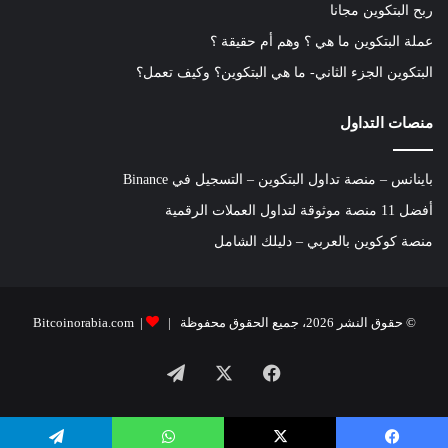
ربح البتكوين مجانا
عملة البتكوين ما هي ؟ وهم أم حقيقة ؟
البتكوين الجزء الثاني- ما هي البتكوين؟ وكيف تعمل؟
منصات التداول
باينانس – منصة تداول البتكوين – التسجيل في Binance
أفضل 11 منصة موثوقة لتداول العملات الرقمية
منصة كوكوين بالعربي – دليلك الشامل
© حقوق النشر 2026، جميع الحقوق محفوظة |
|
Bitcoinorabia.com
فيسبوك
‫X
تيلقرام