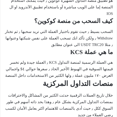
هو تطبيق منصة التداول الشهيرة كوكوين ٫ حيث يمكنك استخدام
المنصة إما على الويب مباشرة آو باستخدام تطبيق الآندرويد او ال
IOS
كيف السحب من منصة كوكوين؟
السحب بسيط ٫ حيث تقوم باختيار العملة التي تريد سحبها ٫ ثم تختار
Withdraw ٫ ولكن تأكد انك تسحب العملة على نفس شبكتها وعنوانها
٫ مثلا USDT TRC20 الى عنوان مطابق
ما هي عملة KCS
هي العملة الرسمية لمنصة التداول KCS ٫ العملة جيدة ولم تخسر
قيمتها السوقية في الهبوط الأخير الحاد ٫ سعرها حوالي ٤$ واجمالي
العرض ١٧٠ مليون عملة ٫ ولها الكثير من الاستخدامات داخل المنصة
منصات التداول المركزية
خلال تاريخ العملات الرقمية حدثت الكثير من المشاكل والاختراقات
بمنصات التداول المركزية بشكل عام ٫ وهذا بحد ذاته أسهم في طور
السوق ككل ٫ حيث أدى بالمنصات للاهتمام اكثر بعامل الأمان لكسب
رضى العملاء من جديد