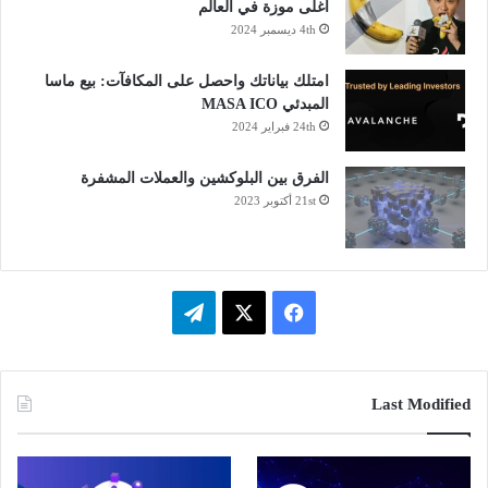
أغلى موزة في العالم
4th ديسمبر 2024
امتلك بياناتك واحصل على المكافآت: بيع ماسا
المبدئي MASA ICO
24th فبراير 2024
الفرق بين البلوكشين والعملات المشفرة
21st أكتوبر 2023
فيسبوك
‫X
تيلقرام
Last Modified