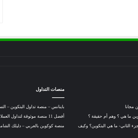
منصات التداول
ن مجانا
باينانس – منصة تداول البتكوين – التسجيل 
وين ما هي ؟ وهم أم حقيقة ؟
أفضل 11 منصة موثوقة لتداول العملات الرقمية
جزء الثاني- ما هي البتكوين؟ وكيف
منصة كوكوين بالعربي – دليلك الشام