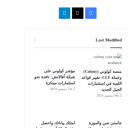
ف
ت
ي
X
ي
س
ل
Last Modified
ب
ق
و
ر
ك
ا
مؤشر كولوني على
منصة كولوني (Colony)
شبكة أفالانش: نافذة نحو
وعملة CLY: تغيير قواعد
م
استثمارات مبتكرة
اللعبة في استثمارات
5th ديسمبر 2024
الجيل الجديد
6th ديسمبر 2024
جاستن صن والموزة
امتلك بياناتك واحصل