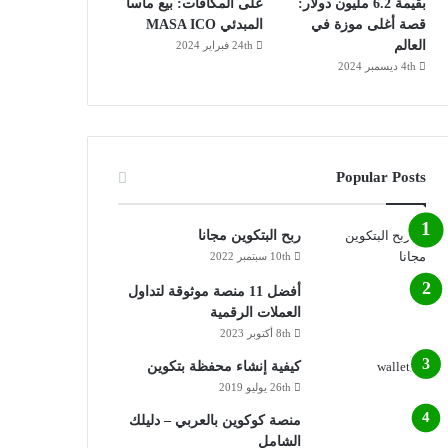
بقيمة 6.2 مليون دولار:
على المكافآت: بيع ماسا
قصة أغلى موزة في
المبدئي MASA ICO
العالم
24th فبراير 2024
4th ديسمبر 2024
Popular Posts
ربح البتكوين مجانا
10th سبتمبر 2022
أفضل 11 منصة موثوقة لتداول
العملات الرقمية
8th أكتوبر 2023
كيفية إنشاء محفظة بتكوين
26th يوليو 2019
منصة كوكوين بالعربي – دليلك
الشامل