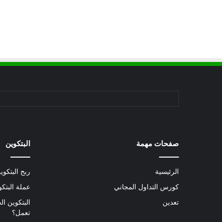
صفحات مهمة
البتكوين
الرئيسية
ربح البتكوي
كورس التداول المجاني
عملة البتك
تعدين
البتكوين ال
تعمل؟