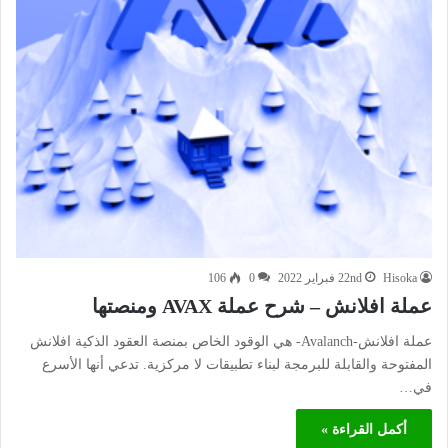
Hisoka
22nd فبراير 2022
0
106
عملة افلانش – شرح عملة AVAX ومنصتها
عملة افلانش-Avalanch- هي الوقود الخاص بمنصة العقود الذكية افلانش
المفتوحة والقابلة للبرمجة لبناء تطبيقات لا مركزية. تدعي أنها الأسرع
في…
أكمل القراءة »