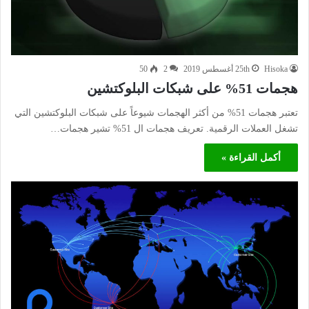
Hisoka
25th أغسطس 2019
2
50
هجمات 51% على شبكات البلوكتشين
تعتبر هجمات 51% من أكثر الهجمات شيوعاً على شبكات البلوكتشين التي
تشغل العملات الرقمية. تعريف هجمات ال 51% تشير هجمات…
أكمل القراءة »