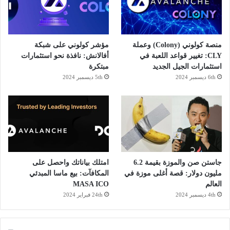
ك
ا
م
منصة كولوني (Colony) وعملة
مؤشر كولوني على شبكة
CLY: تغيير قواعد اللعبة في
أفالانش: نافذة نحو استثمارات
استثمارات الجيل الجديد
مبتكرة
6th ديسمبر 2024
5th ديسمبر 2024
جاستن صن والموزة بقيمة 6.2
امتلك بياناتك واحصل على
مليون دولار: قصة أغلى موزة في
المكافآت: بيع ماسا المبدئي
العالم
MASA ICO
4th ديسمبر 2024
24th فبراير 2024