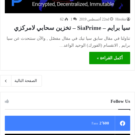
Hisoka
22nd أغسطس 2019
1
62
سيا برايم – SiaPrime – تخزين سحابي لامركزي
تناولنا في مقال سابق سيا تيك في مقال مفصّل , والآن سنتحدث عن سيا
برايم , الانقسام (الفورك) الوحيد الواعد…
أكمل القراءة »
الصفحة التالية
Follow Us
2٬600
Fans