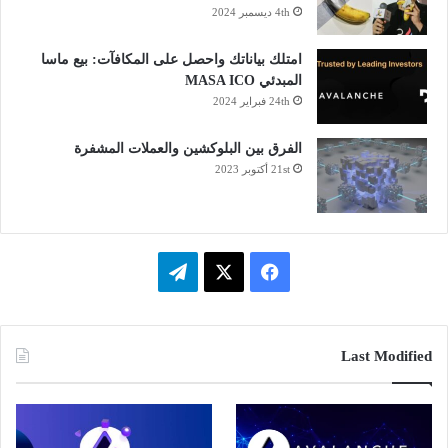
4th ديسمبر 2024
امتلك بياناتك واحصل على المكافآت: بيع ماسا
المبدئي MASA ICO
24th فبراير 2024
الفرق بين البلوكشين والعملات المشفرة
21st أكتوبر 2023
ف
ت
ي
X
ي
س
ل
Last Modified
ب
ق
و
ر