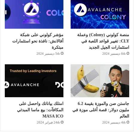
و
ر
ك
ا
م
منصة كولوني (Colony) وعملة
مؤشر كولوني على شبكة
CLY: تغيير قواعد اللعبة في
أفالانش: نافذة نحو استثمارات
استثمارات الجيل الجديد
مبتكرة
6th ديسمبر 2024
5th ديسمبر 2024
جاستن صن والموزة بقيمة 6.2
امتلك بياناتك واحصل على
مليون دولار: قصة أغلى موزة في
المكافآت: بيع ماسا المبدئي
العالم
MASA ICO
4th ديسمبر 2024
24th فبراير 2024