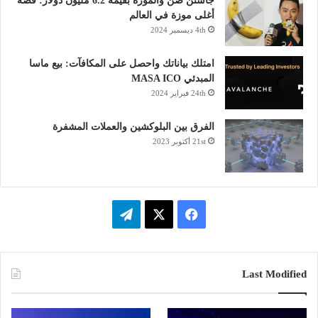
جاستن صن والموزة بقيمة 6.2 مليون دولار: قصة
أغلى موزة في العالم
4th ديسمبر 2024
امتلك بياناتك واحصل على المكافآت: بيع ماسا
المبدئي MASA ICO
24th فبراير 2024
الفرق بين البلوكشين والعملات المشفرة
21st أكتوبر 2023
ف
ت
ي
X
ي
س
ل
Last Modified
ب
ق