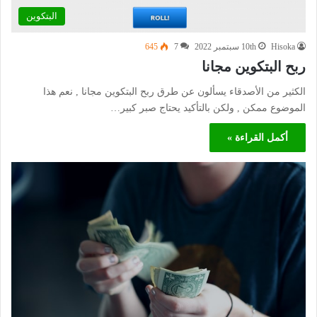
البتكوين
Hisoka
10th سبتمبر 2022
7
645
ربح البتكوين مجانا
الكثير من الأصدقاء يسألون عن طرق ربح البتكوين مجانا , نعم هذا
الموضوع ممكن , ولكن بالتأكيد يحتاج صبر كبير…
أكمل القراءة »