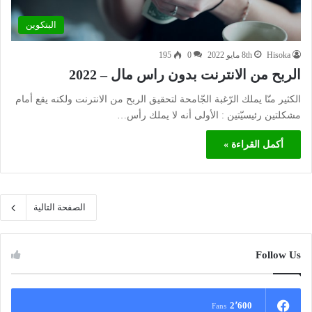
البتكوين
Hisoka
8th مايو 2022
0
195
الربح من الانترنت بدون راس مال – 2022
الكثير منّا يملك الرّغبة الجّامحة لتحقيق الربح من الانترنت ولكنه يقع أمام
مشكلتين رئيسيّتين : الأولى أنه لا يملك رأس…
أكمل القراءة »
الصفحة التالية
Follow Us
2٬600
Fans