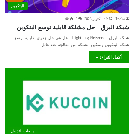
البتكوين
Hisoka
14th أكتوبر 2023
0
90
شبكة البرق – حل مشلكة قابلية توسع البتكوين
شبكة البرق – Lightning Network – هل هي حل جذري لقابلية توسع
شبكة البتكوين وتمكين الشبكة من معالجة عدد هائل…
أكمل القراءة »
منصات التداول