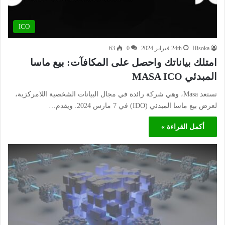
ICO
Hisoka
24th فبراير 2024
0
63
امتلك بياناتك واحصل على المكافآت: بيع ماسا
المبدئي MASA ICO
تستعد Masa، وهي شركة رائدة في مجال البيانات الشخصية اللامركزية،
لعرض بيع ماسا المبدئي (IDO) في 7 مارس 2024. ويقدم…
أكمل القراءة »