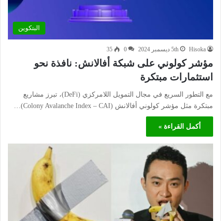
البتكوين
Hisoka
5th ديسمبر 2024
0
35
مؤشر كولوني على شبكة أفالانش: نافذة نحو
استثمارات مبتكرة
مع التطور السريع في مجال التمويل اللامركزي (DeFi)، تبرز مشاريع
مبتكرة مثل مؤشر كولوني أفالانش (Colony Avalanche Index – CAI)…
أكمل القراءة »