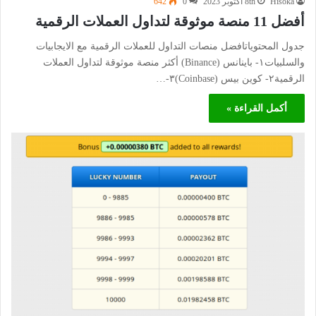
Hisoka
8th أكتوبر 2023
0
642
أفضل 11 منصة موثوقة لتداول العملات الرقمية
جدول المحتوياتافضل منصات التداول للعملات الرقمية مع الايجابيات
والسلبيات١- باينانس (Binance) أكثر منصة موثوقة لتداول العملات
الرقمية٢- كوين بيس (Coinbase)٣-…
أكمل القراءة »